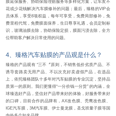
膜延保服务、协助保险理赔服务等多样化方案，让车友不
花或少花钱解决汽车膜修补的问题；最后，臻格的VIP会
员体系，享受8项权益，每年可享受，免费局部修补，免
费里程代驾，免费膜面保养，生日尊享礼遇，会员定制标
识，玻璃油膜去除，协助保险定损，膜面污渍去除，全方
位帮助客户解决日常使用的问题。
4、臻格汽车贴膜的产品观是什么？
臻格的产品观有 “三不〞原则，不销售低价劣质产品、不
诱导套路卖无用产品、不以次充好卖虚假产品，在选品
上，依托臻格团队十多年对汽车贴膜的专业沉淀，坚持品
质第一的原则。我们更懂得“一分价钱一分货” 的内涵，全
球臻选好产品，坚信好产品带来好的体验，好服务带来好
的口碑，目前合作的品牌有，AX改色膜、秃鹰改色膜、
IGE汽车膜，3M汽车膜、伊士曼龙膜，圣戈班量子膜等国
内外多个知名品牌。